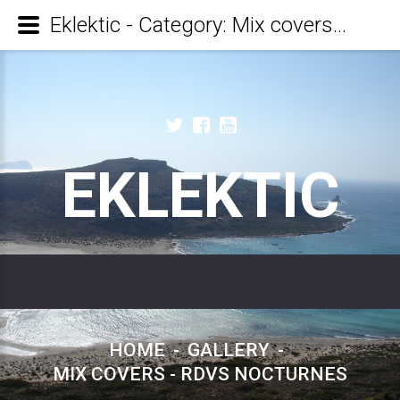
Eklektic - Category: Mix covers - RDVs Nocturnes
EKLEKTIC
HOME
-
GALLERY
-
MIX COVERS - RDVS NOCTURNES